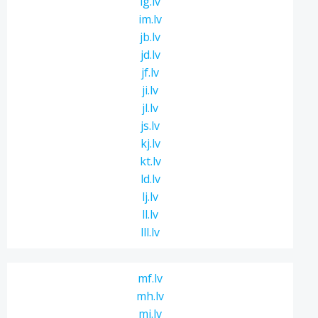
ig.lv
im.lv
jb.lv
jd.lv
jf.lv
ji.lv
jl.lv
js.lv
kj.lv
kt.lv
ld.lv
lj.lv
ll.lv
lll.lv
mf.lv
mh.lv
mi.lv