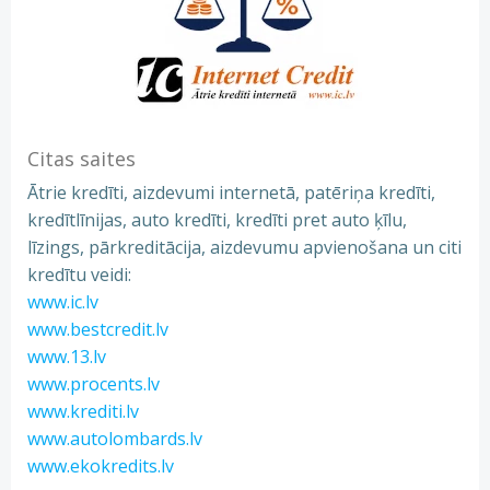
Citas saites
Ātrie kredīti, aizdevumi internetā, patēriņa kredīti,
kredītlīnijas, auto kredīti, kredīti pret auto ķīlu,
līzings, pārkreditācija, aizdevumu apvienošana un citi
kredītu veidi:
www.ic.lv
www.bestcredit.lv
www.13.lv
www.procents.lv
www.krediti.lv
www.autolombards.lv
www.ekokredits.lv