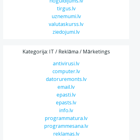
noguldijums.lv
tirgus.lv
uznemumi.lv
valutaskurss.lv
ziedojumi.lv
Kategorija: IT / Reklāma / Mārketings
antivirusi.lv
computer.lv
datoruremonts.lv
email.lv
epasti.lv
epasts.lv
info.lv
programmatura.lv
programmesana.lv
reklamas.lv