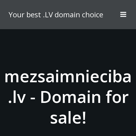
Skip
to
Your best .LV domain choice
content
mezsaimnieciba
.lv - Domain for
sale!