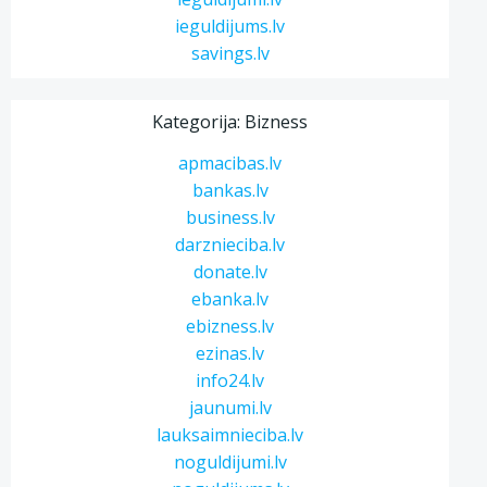
ieguldijums.lv
savings.lv
Kategorija: Bizness
apmacibas.lv
bankas.lv
business.lv
darznieciba.lv
donate.lv
ebanka.lv
ebizness.lv
ezinas.lv
info24.lv
jaunumi.lv
lauksaimnieciba.lv
noguldijumi.lv