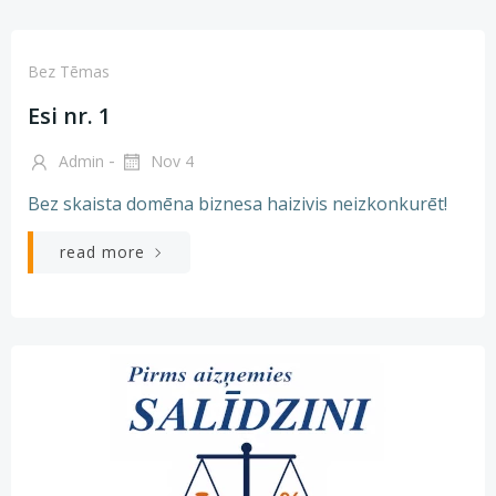
Bez Tēmas
Esi nr. 1
-
Admin
Nov 4
Bez skaista domēna biznesa haizivis neizkonkurēt!
read more