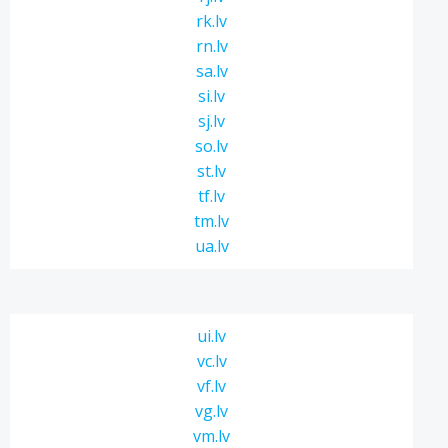
rk.lv
rn.lv
sa.lv
si.lv
sj.lv
so.lv
st.lv
tf.lv
tm.lv
ua.lv
ui.lv
vc.lv
vf.lv
vg.lv
vm.lv