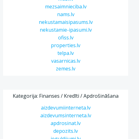
mezsaimnieciba.lv
nams.lv
nekustamaisipasums.lv
nekustamie-ipasumi.lv
ofiss.lv
properties.lv
telpa.lv
vasarnicas.lv
zemes.lv
Kategorija: Finanses / Kredīti / Apdrošināšana
aizdevumiinterneta.lv
aizdevumsinterneta.lv
apdrosinat.lv
depozits.lv
ieguldijumi.lv