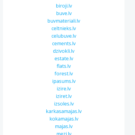
biroji.lv
buve.lv
buvmateriali.lv
celtnieks.lv
celubuve.lv
cements.lv
dzivokli.lv
estate.lv
flats.lv
forest.lv
ipasums.lv
izire.lv
iziret.lv
izsoles.lv
karkasamajas.lv
kokamajas.lv
majas.lv
mezi.lv