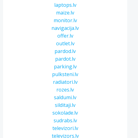
laptops.lv
maize.lv
monitor.lv
navigacija.lv
offer.lv
outlet.lv
pardod.lv
pardot.lv
parking.lv
pulksteni.lv
radiatori.lv
rozes.lv
saldumi.lv
silditaji.lv
sokolade.lv
sudrabs.lv
televizori.lv
televizors.lv